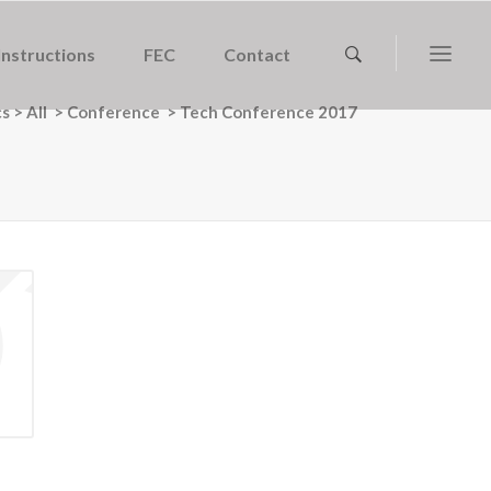
Instructions
FEC
Contact
cs
>
All
>
Conference
>
Tech Conference 2017