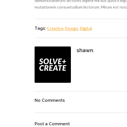
demonstraverunt lectores legere me lius quod ii legu
mutationem consuetudium lectorum. Mirum est nota
Tags:
Creative
,
Design
,
Digital
shawn
No Comments
Post a Comment