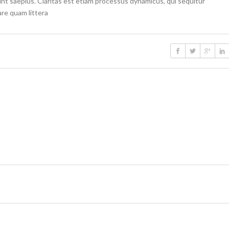
nt saepius. Claritas est etiam processus dynamicus, qui sequitur
re quam littera