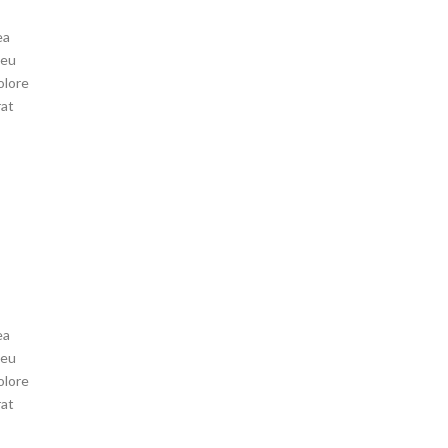
ea
 eu
olore
rat
ea
 eu
olore
rat