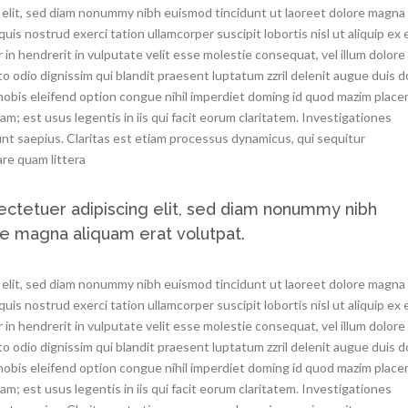
 elit, sed diam nonummy nibh euismod tincidunt ut laoreet dolore magna
uis nostrud exerci tation ullamcorper suscipit lobortis nisl ut aliquip ex 
n hendrerit in vulputate velit esse molestie consequat, vel illum dolore
sto odio dignissim qui blandit praesent luptatum zzril delenit augue duis d
a nobis eleifend option congue nihil imperdiet doming id quod mazim place
m; est usus legentis in iis qui facit eorum claritatem. Investigationes
nt saepius. Claritas est etiam processus dynamicus, qui sequitur
re quam littera
ectetuer adipiscing elit, sed diam nonummy nibh
re magna aliquam erat volutpat.
 elit, sed diam nonummy nibh euismod tincidunt ut laoreet dolore magna
uis nostrud exerci tation ullamcorper suscipit lobortis nisl ut aliquip ex 
n hendrerit in vulputate velit esse molestie consequat, vel illum dolore
sto odio dignissim qui blandit praesent luptatum zzril delenit augue duis d
a nobis eleifend option congue nihil imperdiet doming id quod mazim place
m; est usus legentis in iis qui facit eorum claritatem. Investigationes